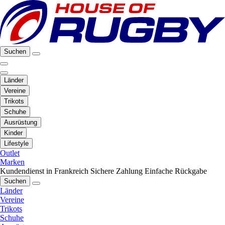
Suchen
Länder
Vereine
Trikots
Schuhe
Ausrüstung
Kinder
Lifestyle
Outlet
Marken
Kundendienst in Frankreich
Sichere Zahlung
Einfache Rückgabe
Suchen
Länder
Vereine
Trikots
Schuhe