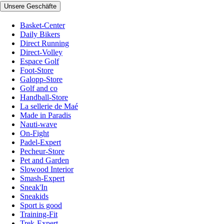
Unsere Geschäfte
Basket-Center
Daily Bikers
Direct Running
Direct-Volley
Espace Golf
Foot-Store
Galopp-Store
Golf and co
Handball-Store
La sellerie de Maé
Made in Paradis
Nauti-wave
On-Fight
Padel-Expert
Pecheur-Store
Pet and Garden
Slowood Interior
Smash-Expert
Sneak'In
Sneakids
Sport is good
Training-Fit
Trek-Expert