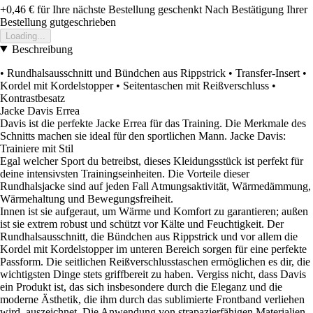
+0,46 €
für Ihre nächste Bestellung geschenkt
Nach Bestätigung Ihrer
Bestellung gutgeschrieben
Loading...
Beschreibung
• Rundhalsausschnitt und Bündchen aus Rippstrick • Transfer-Insert •
Kordel mit Kordelstopper • Seitentaschen mit Reißverschluss •
Kontrastbesatz
Jacke Davis Errea
Davis ist die perfekte Jacke Errea für das Training. Die Merkmale des
Schnitts machen sie ideal für den sportlichen Mann. Jacke Davis:
Trainiere mit Stil
Egal welcher Sport du betreibst, dieses Kleidungsstück ist perfekt für
deine intensivsten Trainingseinheiten. Die Vorteile dieser
Rundhalsjacke sind auf jeden Fall Atmungsaktivität, Wärmedämmung,
Wärmehaltung und Bewegungsfreiheit.
Innen ist sie aufgeraut, um Wärme und Komfort zu garantieren; außen
ist sie extrem robust und schützt vor Kälte und Feuchtigkeit. Der
Rundhalsausschnitt, die Bündchen aus Rippstrick und vor allem die
Kordel mit Kordelstopper im unteren Bereich sorgen für eine perfekte
Passform. Die seitlichen Reißverschlusstaschen ermöglichen es dir, die
wichtigsten Dinge stets griffbereit zu haben. Vergiss nicht, dass Davis
ein Produkt ist, das sich insbesondere durch die Eleganz und die
moderne Ästhetik, die ihm durch das sublimierte Frontband verliehen
wird, auszeichnet. Die Anwendung von strapazierfähigen Materialien