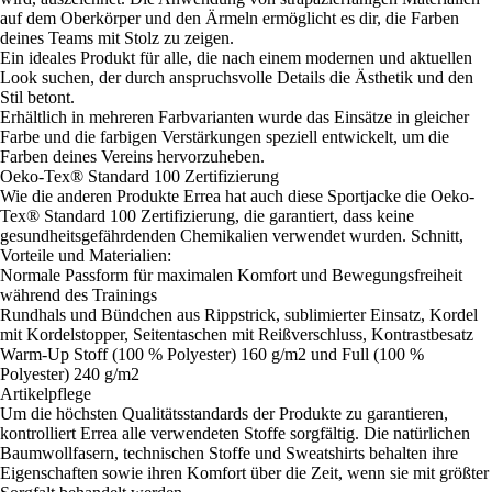
auf dem Oberkörper und den Ärmeln ermöglicht es dir, die Farben
deines Teams mit Stolz zu zeigen.
Ein ideales Produkt für alle, die nach einem modernen und aktuellen
Look suchen, der durch anspruchsvolle Details die Ästhetik und den
Stil betont.
Erhältlich in mehreren Farbvarianten wurde das Einsätze in gleicher
Farbe und die farbigen Verstärkungen speziell entwickelt, um die
Farben deines Vereins hervorzuheben.
Oeko-Tex® Standard 100 Zertifizierung
Wie die anderen Produkte Errea hat auch diese Sportjacke die Oeko-
Tex® Standard 100 Zertifizierung, die garantiert, dass keine
gesundheitsgefährdenden Chemikalien verwendet wurden. Schnitt,
Vorteile und Materialien:
Normale Passform für maximalen Komfort und Bewegungsfreiheit
während des Trainings
Rundhals und Bündchen aus Rippstrick, sublimierter Einsatz, Kordel
mit Kordelstopper, Seitentaschen mit Reißverschluss, Kontrastbesatz
Warm-Up Stoff (100 % Polyester) 160 g/m2 und Full (100 %
Polyester) 240 g/m2
Artikelpflege
Um die höchsten Qualitätsstandards der Produkte zu garantieren,
kontrolliert Errea alle verwendeten Stoffe sorgfältig. Die natürlichen
Baumwollfasern, technischen Stoffe und Sweatshirts behalten ihre
Eigenschaften sowie ihren Komfort über die Zeit, wenn sie mit größter