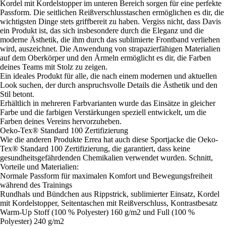
Kordel mit Kordelstopper im unteren Bereich sorgen für eine perfekte
Passform. Die seitlichen Reißverschlusstaschen ermöglichen es dir, die
wichtigsten Dinge stets griffbereit zu haben. Vergiss nicht, dass Davis
ein Produkt ist, das sich insbesondere durch die Eleganz und die
moderne Ästhetik, die ihm durch das sublimierte Frontband verliehen
wird, auszeichnet. Die Anwendung von strapazierfähigen Materialien
auf dem Oberkörper und den Ärmeln ermöglicht es dir, die Farben
deines Teams mit Stolz zu zeigen.
Ein ideales Produkt für alle, die nach einem modernen und aktuellen
Look suchen, der durch anspruchsvolle Details die Ästhetik und den
Stil betont.
Erhältlich in mehreren Farbvarianten wurde das Einsätze in gleicher
Farbe und die farbigen Verstärkungen speziell entwickelt, um die
Farben deines Vereins hervorzuheben.
Oeko-Tex® Standard 100 Zertifizierung
Wie die anderen Produkte Errea hat auch diese Sportjacke die Oeko-
Tex® Standard 100 Zertifizierung, die garantiert, dass keine
gesundheitsgefährdenden Chemikalien verwendet wurden. Schnitt,
Vorteile und Materialien:
Normale Passform für maximalen Komfort und Bewegungsfreiheit
während des Trainings
Rundhals und Bündchen aus Rippstrick, sublimierter Einsatz, Kordel
mit Kordelstopper, Seitentaschen mit Reißverschluss, Kontrastbesatz
Warm-Up Stoff (100 % Polyester) 160 g/m2 und Full (100 %
Polyester) 240 g/m2