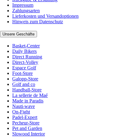
Impressum
Zahlungsarten
Lieferkosten und Versandoptionen
Hinweis zum Datenschutz
Unsere Geschäfte
Basket-Center
Daily Bikers
Direct Running
Direct-Volley
Espace Golf
Foot-Store
Galopp-Store
Golf and co
Handball-Store
La sellerie de Maé
Made in Paradis
Nauti-wave
On-Fight
Padel-Expert
Pecheur-Store
Pet and Garden
Slowood Interior