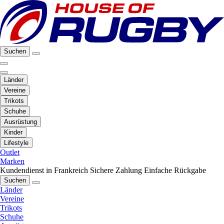
Suchen
Länder
Vereine
Trikots
Schuhe
Ausrüstung
Kinder
Lifestyle
Outlet
Marken
Kundendienst in Frankreich
Sichere Zahlung
Einfache Rückgabe
Suchen
Länder
Vereine
Trikots
Schuhe