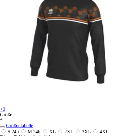
+0
Größe
*
Größentabelle
S
24h
M
24h
XL
2XL
3XL
4XL