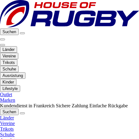
Suchen
Länder
Vereine
Trikots
Schuhe
Ausrüstung
Kinder
Lifestyle
Outlet
Marken
Kundendienst in Frankreich
Sichere Zahlung
Einfache Rückgabe
Suchen
Länder
Vereine
Trikots
Schuhe