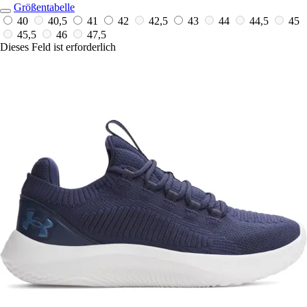
Größentabelle
40
40,5
41
42
42,5
43
44
44,5
45
45,5
46
47,5
Dieses Feld ist erforderlich