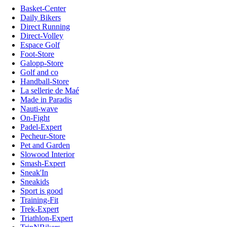
Basket-Center
Daily Bikers
Direct Running
Direct-Volley
Espace Golf
Foot-Store
Galopp-Store
Golf and co
Handball-Store
La sellerie de Maé
Made in Paradis
Nauti-wave
On-Fight
Padel-Expert
Pecheur-Store
Pet and Garden
Slowood Interior
Smash-Expert
Sneak'In
Sneakids
Sport is good
Training-Fit
Trek-Expert
Triathlon-Expert