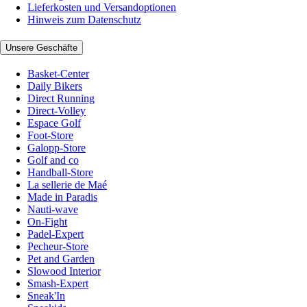
Lieferkosten und Versandoptionen
Hinweis zum Datenschutz
Unsere Geschäfte
Basket-Center
Daily Bikers
Direct Running
Direct-Volley
Espace Golf
Foot-Store
Galopp-Store
Golf and co
Handball-Store
La sellerie de Maé
Made in Paradis
Nauti-wave
On-Fight
Padel-Expert
Pecheur-Store
Pet and Garden
Slowood Interior
Smash-Expert
Sneak'In