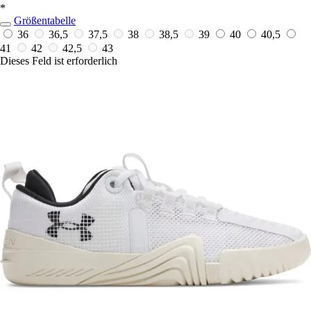
*
Größentabelle
36
36,5
37,5
38
38,5
39
40
40,5
41
42
42,5
43
Dieses Feld ist erforderlich