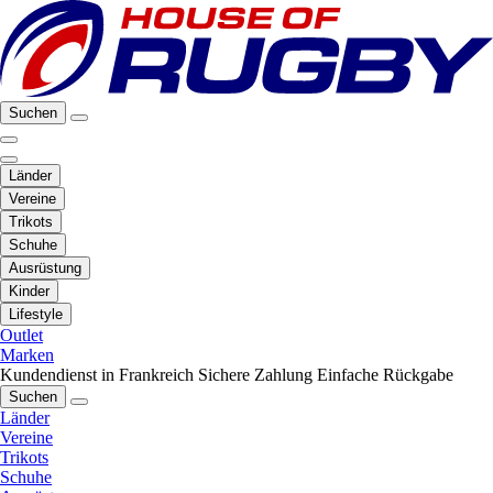
Suchen
Länder
Vereine
Trikots
Schuhe
Ausrüstung
Kinder
Lifestyle
Outlet
Marken
Kundendienst in Frankreich
Sichere Zahlung
Einfache Rückgabe
Suchen
Länder
Vereine
Trikots
Schuhe