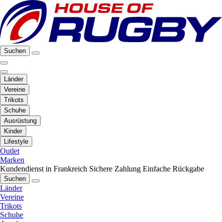
Suchen
Länder
Vereine
Trikots
Schuhe
Ausrüstung
Kinder
Lifestyle
Outlet
Marken
Kundendienst in Frankreich
Sichere Zahlung
Einfache Rückgabe
Suchen
Länder
Vereine
Trikots
Schuhe