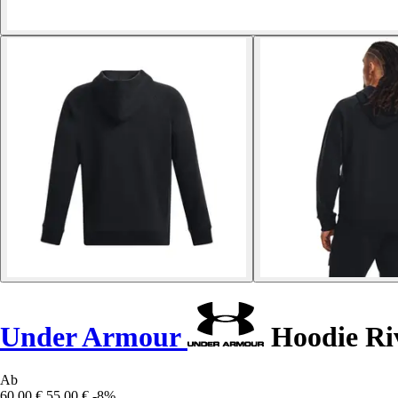
Under Armour
Hoodie Riv
Ab
60,00 €
55,00 €
-8%