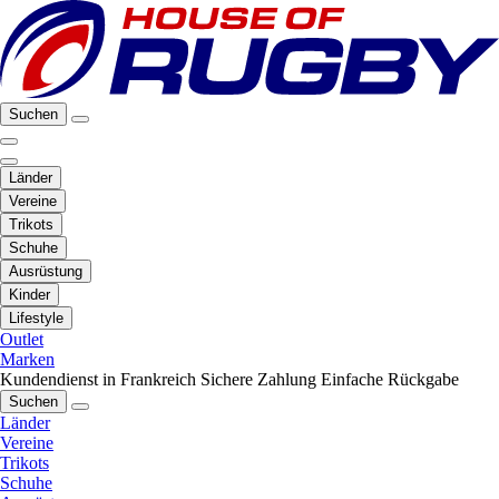
Suchen
Länder
Vereine
Trikots
Schuhe
Ausrüstung
Kinder
Lifestyle
Outlet
Marken
Kundendienst in Frankreich
Sichere Zahlung
Einfache Rückgabe
Suchen
Länder
Vereine
Trikots
Schuhe