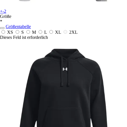
+-2
Größe
*
Größentabelle
XS
S
M
L
XL
2XL
Dieses Feld ist erforderlich