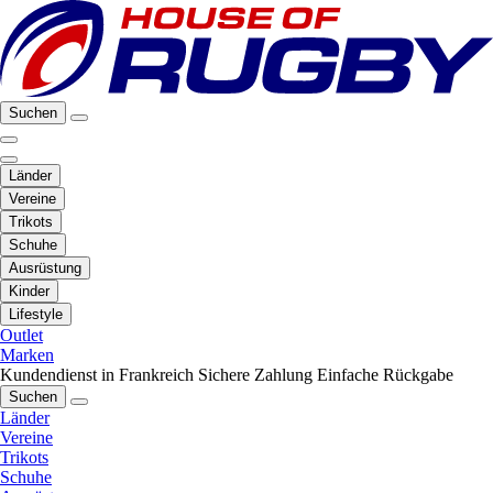
Suchen
Länder
Vereine
Trikots
Schuhe
Ausrüstung
Kinder
Lifestyle
Outlet
Marken
Kundendienst in Frankreich
Sichere Zahlung
Einfache Rückgabe
Suchen
Länder
Vereine
Trikots
Schuhe