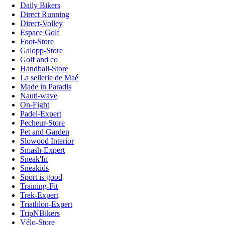
Daily Bikers
Direct Running
Direct-Volley
Espace Golf
Foot-Store
Galopp-Store
Golf and co
Handball-Store
La sellerie de Maé
Made in Paradis
Nauti-wave
On-Fight
Padel-Expert
Pecheur-Store
Pet and Garden
Slowood Interior
Smash-Expert
Sneak'In
Sneakids
Sport is good
Training-Fit
Trek-Expert
Triathlon-Expert
TripNBikers
Vélo-Store