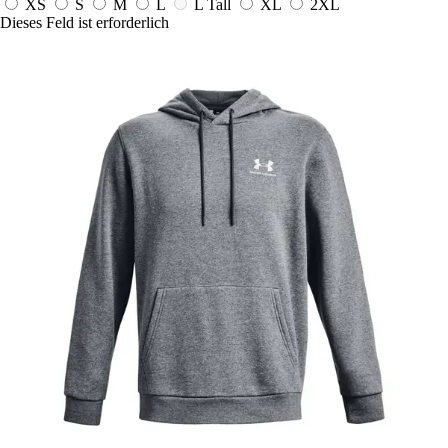
XS
S
M
L
L Tall
XL
2XL
Dieses Feld ist erforderlich