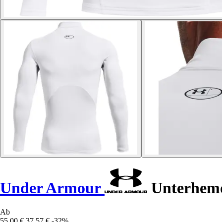
Under Armour
Unterhemd
Ab
55,00 €
37,57 €
-32%