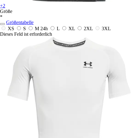
+2
Größe
*
Größentabelle
XS
S
M
24h
L
XL
2XL
3XL
Dieses Feld ist erforderlich