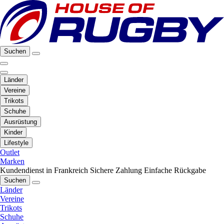
Suchen
Länder
Vereine
Trikots
Schuhe
Ausrüstung
Kinder
Lifestyle
Outlet
Marken
Kundendienst in Frankreich
Sichere Zahlung
Einfache Rückgabe
Suchen
Länder
Vereine
Trikots
Schuhe