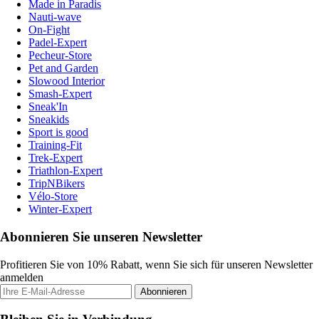
Made in Paradis
Nauti-wave
On-Fight
Padel-Expert
Pecheur-Store
Pet and Garden
Slowood Interior
Smash-Expert
Sneak'In
Sneakids
Sport is good
Training-Fit
Trek-Expert
Triathlon-Expert
TripNBikers
Vélo-Store
Winter-Expert
Abonnieren Sie unseren Newsletter
Profitieren Sie von 10% Rabatt, wenn Sie sich für unseren Newsletter
anmelden
Abonnieren