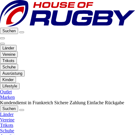
Suchen
Länder
Vereine
Trikots
Schuhe
Ausrüstung
Kinder
Lifestyle
Outlet
Marken
Kundendienst in Frankreich
Sichere Zahlung
Einfache Rückgabe
Suchen
Länder
Vereine
Trikots
Schuhe