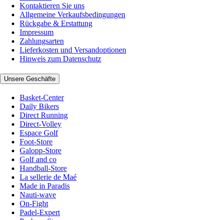
Kontaktieren Sie uns
Allgemeine Verkaufsbedingungen
Rückgabe & Erstattung
Impressum
Zahlungsarten
Lieferkosten und Versandoptionen
Hinweis zum Datenschutz
Unsere Geschäfte
Basket-Center
Daily Bikers
Direct Running
Direct-Volley
Espace Golf
Foot-Store
Galopp-Store
Golf and co
Handball-Store
La sellerie de Maé
Made in Paradis
Nauti-wave
On-Fight
Padel-Expert