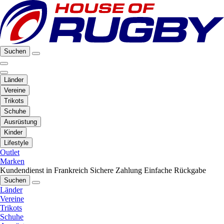
Suchen
Länder
Vereine
Trikots
Schuhe
Ausrüstung
Kinder
Lifestyle
Outlet
Marken
Kundendienst in Frankreich
Sichere Zahlung
Einfache Rückgabe
Suchen
Länder
Vereine
Trikots
Schuhe