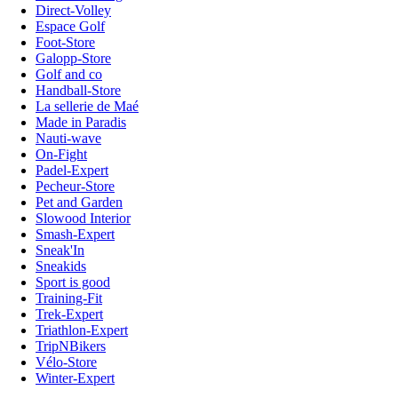
Direct-Volley
Espace Golf
Foot-Store
Galopp-Store
Golf and co
Handball-Store
La sellerie de Maé
Made in Paradis
Nauti-wave
On-Fight
Padel-Expert
Pecheur-Store
Pet and Garden
Slowood Interior
Smash-Expert
Sneak'In
Sneakids
Sport is good
Training-Fit
Trek-Expert
Triathlon-Expert
TripNBikers
Vélo-Store
Winter-Expert