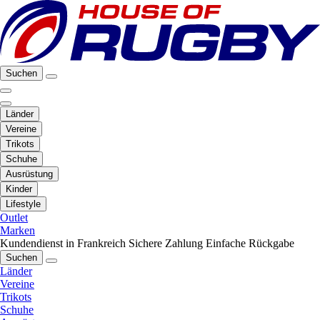
Suchen
Länder
Vereine
Trikots
Schuhe
Ausrüstung
Kinder
Lifestyle
Outlet
Marken
Kundendienst in Frankreich
Sichere Zahlung
Einfache Rückgabe
Suchen
Länder
Vereine
Trikots
Schuhe