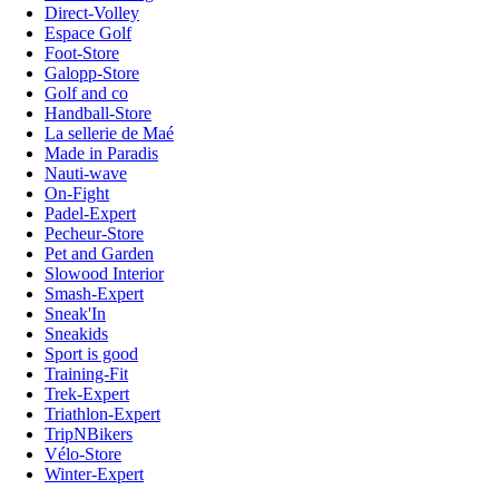
Direct-Volley
Espace Golf
Foot-Store
Galopp-Store
Golf and co
Handball-Store
La sellerie de Maé
Made in Paradis
Nauti-wave
On-Fight
Padel-Expert
Pecheur-Store
Pet and Garden
Slowood Interior
Smash-Expert
Sneak'In
Sneakids
Sport is good
Training-Fit
Trek-Expert
Triathlon-Expert
TripNBikers
Vélo-Store
Winter-Expert