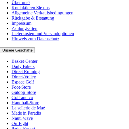
Über uns?
Kontaktieren Sie uns
Allgemeine Verkaufsbedingungen
Rückgabe & Erstattung
Impressum
Zahlungsarten
Lieferkosten und Versandoptionen
Hinweis zum Datenschutz
Unsere Geschäfte
Basket-Center
Daily Bikers
Direct Running
Direct-Volley
Espace Golf
Foot-Store
Galopp-Store
Golf and co
Handball-Store
La sellerie de Maé
Made in Paradis
Nauti-wave
On-Fight
Padel-Expert