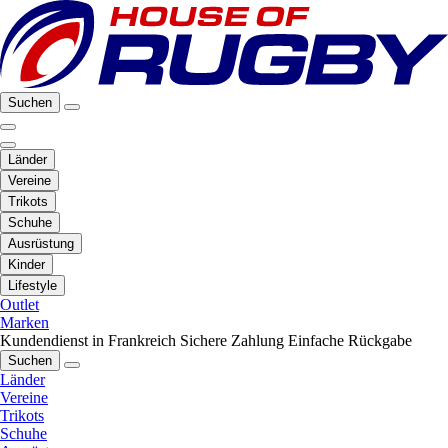
Suchen
Länder
Vereine
Trikots
Schuhe
Ausrüstung
Kinder
Lifestyle
Outlet
Marken
Kundendienst in Frankreich
Sichere Zahlung
Einfache Rückgabe
Suchen
Länder
Vereine
Trikots
Schuhe