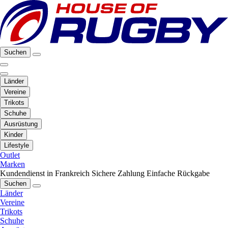
Suchen
Länder
Vereine
Trikots
Schuhe
Ausrüstung
Kinder
Lifestyle
Outlet
Marken
Kundendienst in Frankreich
Sichere Zahlung
Einfache Rückgabe
Suchen
Länder
Vereine
Trikots
Schuhe