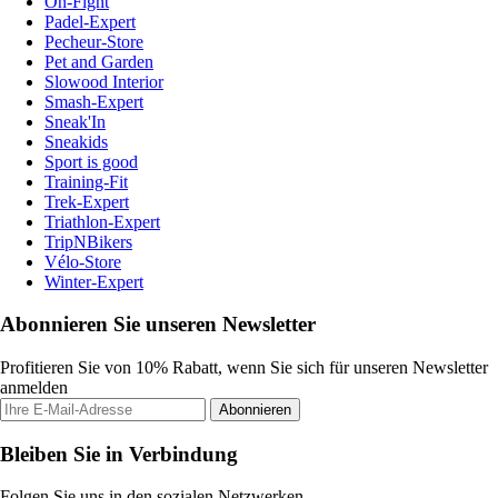
On-Fight
Padel-Expert
Pecheur-Store
Pet and Garden
Slowood Interior
Smash-Expert
Sneak'In
Sneakids
Sport is good
Training-Fit
Trek-Expert
Triathlon-Expert
TripNBikers
Vélo-Store
Winter-Expert
Abonnieren Sie unseren Newsletter
Profitieren Sie von 10% Rabatt, wenn Sie sich für unseren Newsletter
anmelden
Abonnieren
Bleiben Sie in Verbindung
Folgen Sie uns in den sozialen Netzwerken