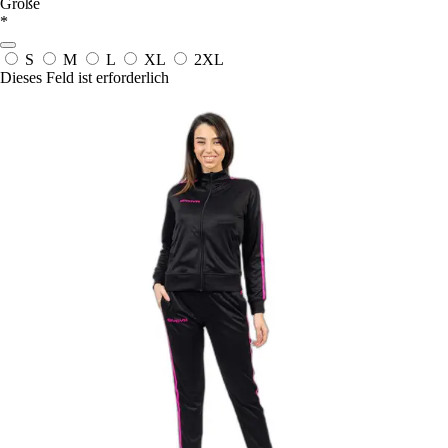
Größe
*
S
M
L
XL
2XL
Dieses Feld ist erforderlich