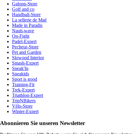
Galopp-Store
Golf and co
Handball-Store
La sellerie de Maé
Made in Paradis
Nauti-wave
On-Fight
Padel-Expert
Pecheur-Store
Pet and Garden
Slowood Interior
Smash-Expert
Sneak'In
Sneakids
Sport is good
Training-Fit
Trek-Expert
Triathlon-Expert
TripNBikers
Vélo-Store
Winter-Expert
Abonnieren Sie unseren Newsletter