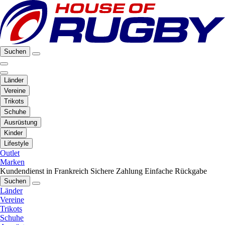
Suchen
Länder
Vereine
Trikots
Schuhe
Ausrüstung
Kinder
Lifestyle
Outlet
Marken
Kundendienst in Frankreich
Sichere Zahlung
Einfache Rückgabe
Suchen
Länder
Vereine
Trikots
Schuhe