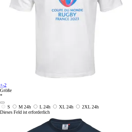
+-2
Größe
*
S
M
24h
L
24h
XL
24h
2XL
24h
Dieses Feld ist erforderlich