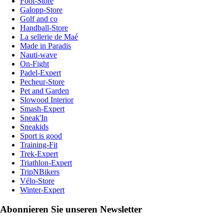
Foot-Store
Galopp-Store
Golf and co
Handball-Store
La sellerie de Maé
Made in Paradis
Nauti-wave
On-Fight
Padel-Expert
Pecheur-Store
Pet and Garden
Slowood Interior
Smash-Expert
Sneak'In
Sneakids
Sport is good
Training-Fit
Trek-Expert
Triathlon-Expert
TripNBikers
Vélo-Store
Winter-Expert
Abonnieren Sie unseren Newsletter