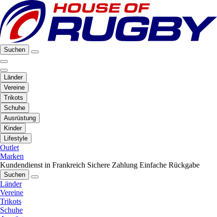
Suchen
Länder
Vereine
Trikots
Schuhe
Ausrüstung
Kinder
Lifestyle
Outlet
Marken
Kundendienst in Frankreich
Sichere Zahlung
Einfache Rückgabe
Suchen
Länder
Vereine
Trikots
Schuhe