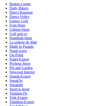
Basket-Center
Daily Bikers
Direct Running
Direct-Volley
Espace Golf
Foot-Store
Galopp-Store
Golf and co
Handball-Store
La sellerie de Maé
Made in Paradis
Nauti-wave
On-Fight
Padel-Expert
Pecheur-Store
Pet and Garden
Slowood Interior
Smash-Expert
Sneak'In
Sneakids
Sport is good
Training-Fit
Trek-Expert
Triathlon-Expert