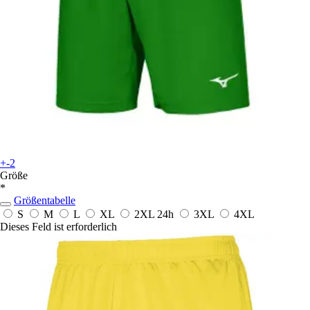
+-2
Größe
*
Größentabelle
S
M
L
XL
2XL
24h
3XL
4XL
Dieses Feld ist erforderlich