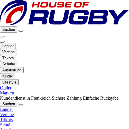
Suchen
Länder
Vereine
Trikots
Schuhe
Ausrüstung
Kinder
Lifestyle
Outlet
Marken
Kundendienst in Frankreich
Sichere Zahlung
Einfache Rückgabe
Suchen
Länder
Vereine
Trikots
Schuhe