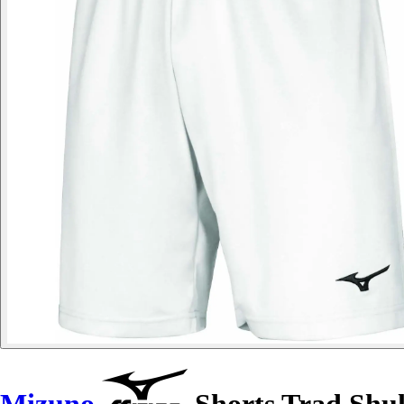
Mizuno
Shorts Trad Shu