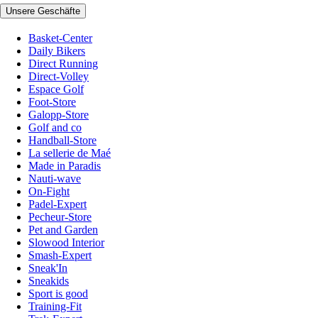
Unsere Geschäfte
Basket-Center
Daily Bikers
Direct Running
Direct-Volley
Espace Golf
Foot-Store
Galopp-Store
Golf and co
Handball-Store
La sellerie de Maé
Made in Paradis
Nauti-wave
On-Fight
Padel-Expert
Pecheur-Store
Pet and Garden
Slowood Interior
Smash-Expert
Sneak'In
Sneakids
Sport is good
Training-Fit