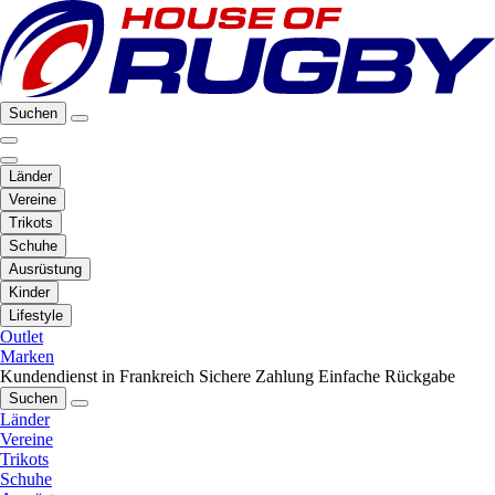
Suchen
Länder
Vereine
Trikots
Schuhe
Ausrüstung
Kinder
Lifestyle
Outlet
Marken
Kundendienst in Frankreich
Sichere Zahlung
Einfache Rückgabe
Suchen
Länder
Vereine
Trikots
Schuhe