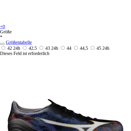
+0
Größe
*
Größentabelle
42
24h
42,5
43
24h
44
44,5
45
24h
Dieses Feld ist erforderlich