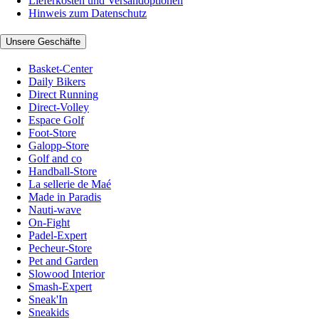
Lieferkosten und Versandoptionen
Hinweis zum Datenschutz
Unsere Geschäfte
Basket-Center
Daily Bikers
Direct Running
Direct-Volley
Espace Golf
Foot-Store
Galopp-Store
Golf and co
Handball-Store
La sellerie de Maé
Made in Paradis
Nauti-wave
On-Fight
Padel-Expert
Pecheur-Store
Pet and Garden
Slowood Interior
Smash-Expert
Sneak'In
Sneakids