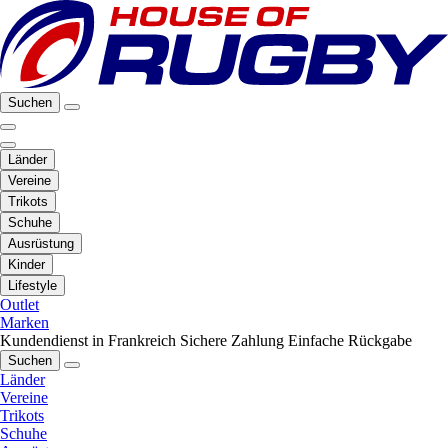
Suchen
Länder
Vereine
Trikots
Schuhe
Ausrüstung
Kinder
Lifestyle
Outlet
Marken
Kundendienst in Frankreich
Sichere Zahlung
Einfache Rückgabe
Suchen
Länder
Vereine
Trikots
Schuhe