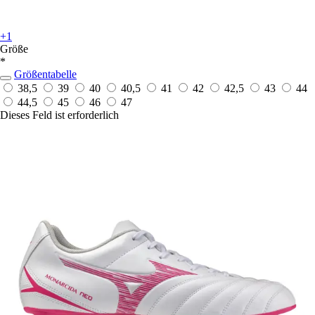
+1
Größe
*
Größentabelle
38,5
39
40
40,5
41
42
42,5
43
44
44,5
45
46
47
Dieses Feld ist erforderlich