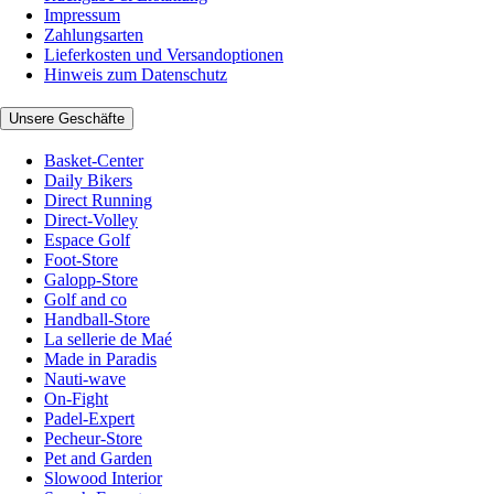
Impressum
Zahlungsarten
Lieferkosten und Versandoptionen
Hinweis zum Datenschutz
Unsere Geschäfte
Basket-Center
Daily Bikers
Direct Running
Direct-Volley
Espace Golf
Foot-Store
Galopp-Store
Golf and co
Handball-Store
La sellerie de Maé
Made in Paradis
Nauti-wave
On-Fight
Padel-Expert
Pecheur-Store
Pet and Garden
Slowood Interior