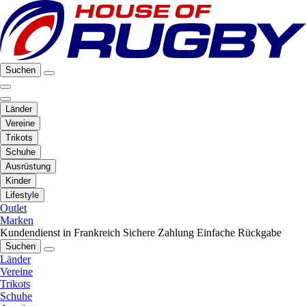
Suchen
Länder
Vereine
Trikots
Schuhe
Ausrüstung
Kinder
Lifestyle
Outlet
Marken
Kundendienst in Frankreich
Sichere Zahlung
Einfache Rückgabe
Suchen
Länder
Vereine
Trikots
Schuhe