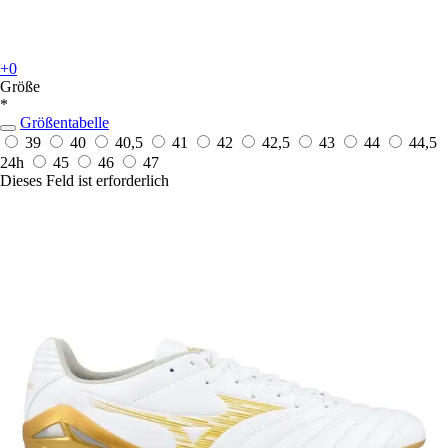
+0
Größe
*
Größentabelle
39
40
40,5
41
42
42,5
43
44
44,5
24h
45
46
47
Dieses Feld ist erforderlich