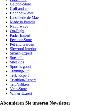
Galopp-Store
Golf and co
Handball-Store
La sellerie de Maé
Made in Paradis
Nauti-wave
On-Fight
Padel-Expert
Pecheur-Store
Pet and Garden
Slowood Interior
Smash-Expert
Sneak'In
Sneakids
Sport is good
Training-Fit
Trek-Expert
Triathlon-Expert
TripNBikers
Vélo-Store
Winter-Expert
Abonnieren Sie unseren Newsletter