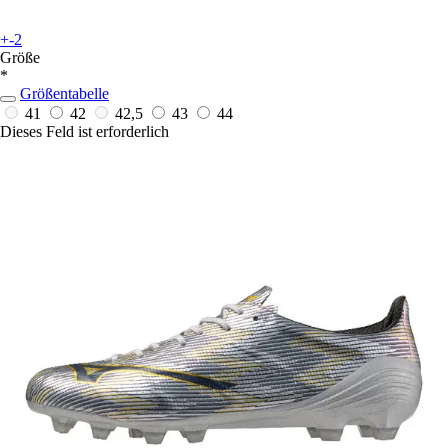
+-2
Größe
*
Größentabelle
41
42
42,5
43
44
Dieses Feld ist erforderlich