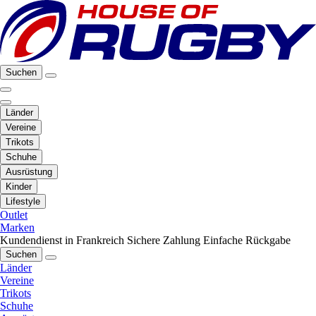
Suchen
Länder
Vereine
Trikots
Schuhe
Ausrüstung
Kinder
Lifestyle
Outlet
Marken
Kundendienst in Frankreich
Sichere Zahlung
Einfache Rückgabe
Suchen
Länder
Vereine
Trikots
Schuhe