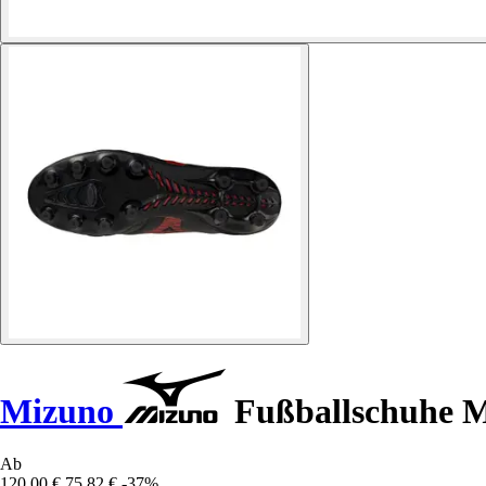
Mizuno
Fußballschuhe M
Ab
120,00 €
75,82 €
-37%