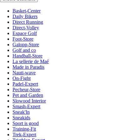
Basket-Center
Daily Bikers
Direct Running
Direct-Volley
Espace Golf
Foot-Store
Galopp-Store
Golf and co
Handball-Store
La sellerie de Maé
Made in Paradis
Nauti-wave
On-Fight
Padel-Expert
Pecheur-Store
Pet and Garden
Slowood Interior
Smash-Expert
Sneak'In
Sneakids
Sport is good
Training-Fit
Trek-Expert