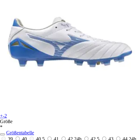
+-2
Größe
*
Größentabelle
39
40
40,5
41
42
24h
42,5
43
44
24h