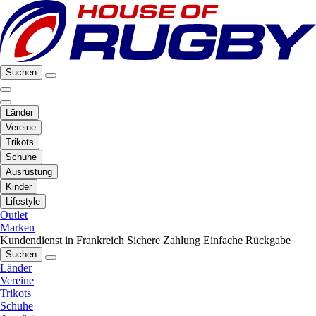
Suchen
Länder
Vereine
Trikots
Schuhe
Ausrüstung
Kinder
Lifestyle
Outlet
Marken
Kundendienst in Frankreich
Sichere Zahlung
Einfache Rückgabe
Suchen
Länder
Vereine
Trikots
Schuhe