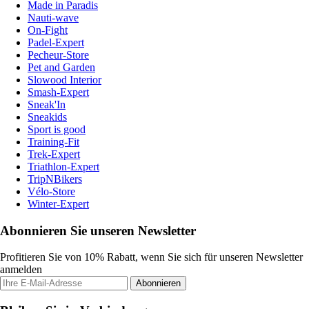
Made in Paradis
Nauti-wave
On-Fight
Padel-Expert
Pecheur-Store
Pet and Garden
Slowood Interior
Smash-Expert
Sneak'In
Sneakids
Sport is good
Training-Fit
Trek-Expert
Triathlon-Expert
TripNBikers
Vélo-Store
Winter-Expert
Abonnieren Sie unseren Newsletter
Profitieren Sie von 10% Rabatt, wenn Sie sich für unseren Newsletter
anmelden
Abonnieren