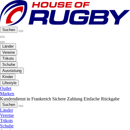
Suchen
Länder
Vereine
Trikots
Schuhe
Ausrüstung
Kinder
Lifestyle
Outlet
Marken
Kundendienst in Frankreich
Sichere Zahlung
Einfache Rückgabe
Suchen
Länder
Vereine
Trikots
Schuhe