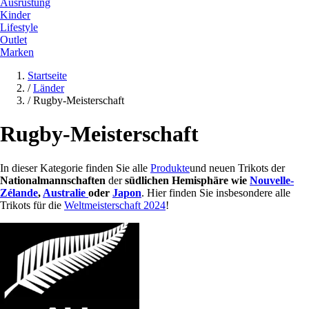
Ausrüstung
Kinder
Lifestyle
Outlet
Marken
Startseite
/
Länder
/
Rugby-Meisterschaft
Rugby-Meisterschaft
In dieser Kategorie finden Sie alle
Produkte
und neuen Trikots der
Nationalmannschaften
der
südlichen Hemisphäre wie
Nouvelle-
Zélande
,
Australie
oder
Japon
. Hier finden Sie insbesondere alle
Trikots für die
Weltmeisterschaft 2024
!