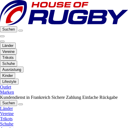
Suchen
Länder
Vereine
Trikots
Schuhe
Ausrüstung
Kinder
Lifestyle
Outlet
Marken
Kundendienst in Frankreich
Sichere Zahlung
Einfache Rückgabe
Suchen
Länder
Vereine
Trikots
Schuhe