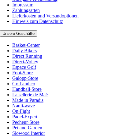
Impressum
Zahlungsarten
Lieferkosten und Versandoptionen
Hinweis zum Datenschutz
Unsere Geschäfte
Basket-Center
Daily Bikers
Direct Running
Direct-Volley
Espace Golf
Foot-Store
Galopp-Store
Golf and co
Handball-Store
La sellerie de Maé
Made in Paradis
Nauti-wave
On-Fight
Padel-Expert
Pecheur-Store
Pet and Garden
Slowood Interior