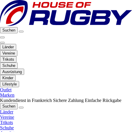
Suchen
Länder
Vereine
Trikots
Schuhe
Ausrüstung
Kinder
Lifestyle
Outlet
Marken
Kundendienst in Frankreich
Sichere Zahlung
Einfache Rückgabe
Suchen
Länder
Vereine
Trikots
Schuhe