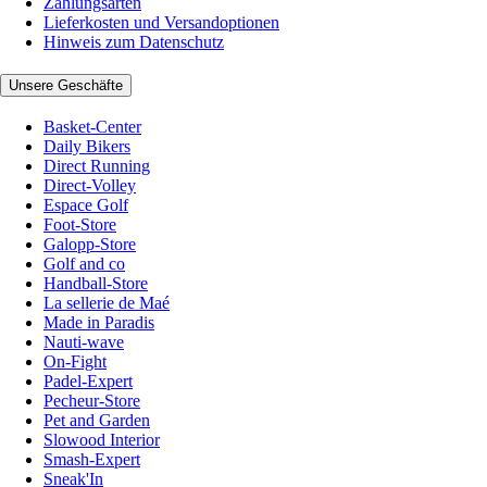
Zahlungsarten
Lieferkosten und Versandoptionen
Hinweis zum Datenschutz
Unsere Geschäfte
Basket-Center
Daily Bikers
Direct Running
Direct-Volley
Espace Golf
Foot-Store
Galopp-Store
Golf and co
Handball-Store
La sellerie de Maé
Made in Paradis
Nauti-wave
On-Fight
Padel-Expert
Pecheur-Store
Pet and Garden
Slowood Interior
Smash-Expert
Sneak'In