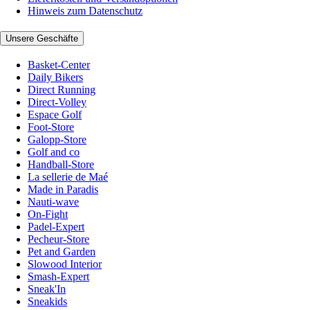
Hinweis zum Datenschutz
Unsere Geschäfte
Basket-Center
Daily Bikers
Direct Running
Direct-Volley
Espace Golf
Foot-Store
Galopp-Store
Golf and co
Handball-Store
La sellerie de Maé
Made in Paradis
Nauti-wave
On-Fight
Padel-Expert
Pecheur-Store
Pet and Garden
Slowood Interior
Smash-Expert
Sneak'In
Sneakids