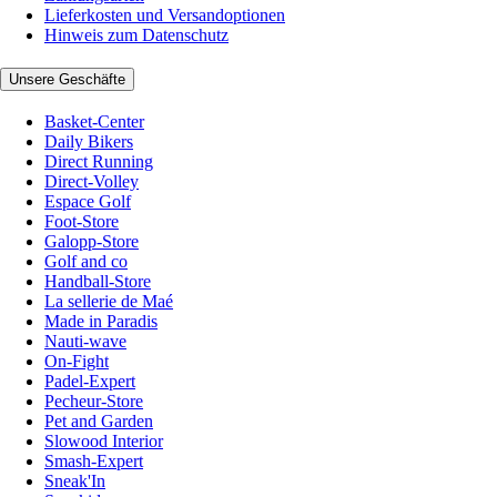
Lieferkosten und Versandoptionen
Hinweis zum Datenschutz
Unsere Geschäfte
Basket-Center
Daily Bikers
Direct Running
Direct-Volley
Espace Golf
Foot-Store
Galopp-Store
Golf and co
Handball-Store
La sellerie de Maé
Made in Paradis
Nauti-wave
On-Fight
Padel-Expert
Pecheur-Store
Pet and Garden
Slowood Interior
Smash-Expert
Sneak'In