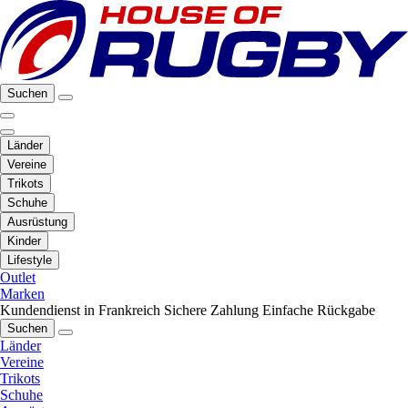
Suchen
Länder
Vereine
Trikots
Schuhe
Ausrüstung
Kinder
Lifestyle
Outlet
Marken
Kundendienst in Frankreich
Sichere Zahlung
Einfache Rückgabe
Suchen
Länder
Vereine
Trikots
Schuhe