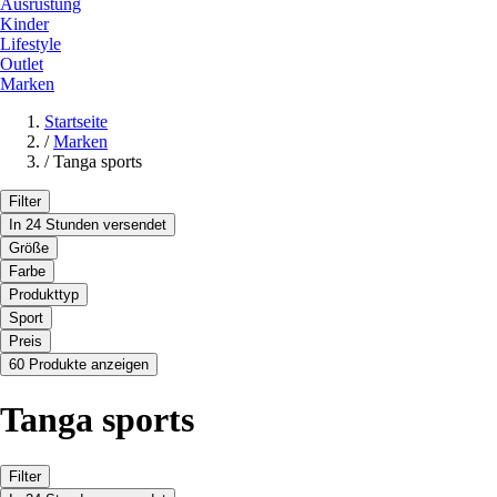
Ausrüstung
Kinder
Lifestyle
Outlet
Marken
Startseite
/
Marken
/
Tanga sports
Filter
In 24 Stunden versendet
Größe
Farbe
Produkttyp
Sport
Preis
60 Produkte anzeigen
Tanga sports
Filter