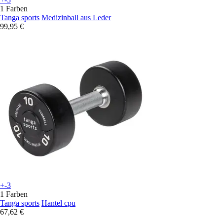
1 Farben
Tanga sports
Medizinball aus Leder
99,95 €
+-3
1 Farben
Tanga sports
Hantel cpu
67,62 €