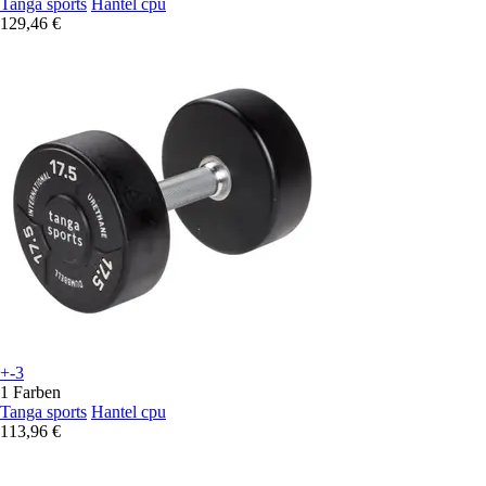
Tanga sports
Hantel cpu
129,46 €
+-3
1 Farben
Tanga sports
Hantel cpu
113,96 €