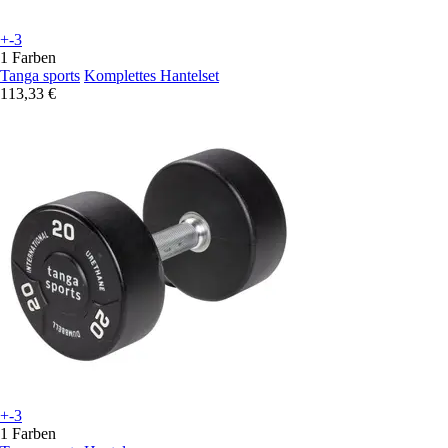
+-3
1 Farben
Tanga sports
Komplettes Hantelset
113,33 €
+-3
1 Farben