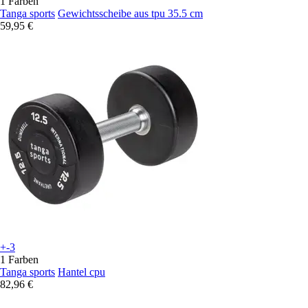
1 Farben
Tanga sports
Gewichtsscheibe aus tpu 35.5 cm
59,95 €
+-3
1 Farben
Tanga sports
Hantel cpu
82,96 €