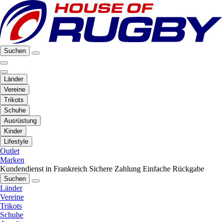
Suchen
Länder
Vereine
Trikots
Schuhe
Ausrüstung
Kinder
Lifestyle
Outlet
Marken
Kundendienst in Frankreich
Sichere Zahlung
Einfache Rückgabe
Suchen
Länder
Vereine
Trikots
Schuhe