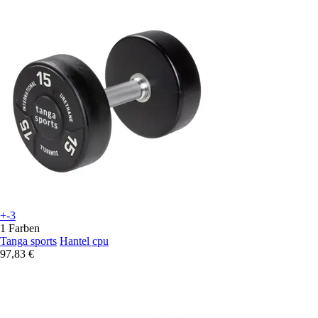
+-3
1 Farben
Tanga sports
Hantel cpu
97,83 €