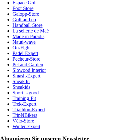
Espace Golf
Foot-Store
Galopp-Store
Golf and co
Handball-Store
La sellerie de Maé
Made in Paradis
Nauti-wave
On-Fight
Padel-Expert
Pecheur-Store
Pet and Garden
Slowood Interior
Smash-Expert
Sneak'In
Sneakids
Sport is good
Training-Fit
Trek-Expert
Triathlon-Expert
TripNBikers
Vélo-Store
Winter-Expert
Abonnieren Sie unseren Newsletter