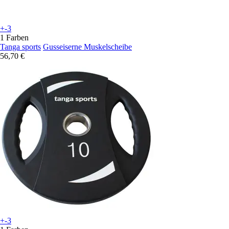
+-3
1 Farben
Tanga sports
Gusseiserne Muskelscheibe
56,70 €
+-3