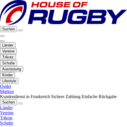
Suchen
Länder
Vereine
Trikots
Schuhe
Ausrüstung
Kinder
Lifestyle
Outlet
Marken
Kundendienst in Frankreich
Sichere Zahlung
Einfache Rückgabe
Suchen
Länder
Vereine
Trikots
Schuhe