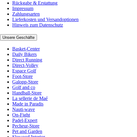
Rückgabe & Erstattung
Impressum
Zahlungsarten
Lieferkosten und Versandoptionen
Hinweis zum Datenschutz
Unsere Geschäfte
Basket-Center
Daily Bikers
Direct Running
Direct-Volley
Espace Golf
Foot-Store
Galopp-Store
Golf and co
Handball-Store
La sellerie de Maé
Made in Paradis
Nauti-wave
On-Fight
Padel-Expert
Pecheur-Store
Pet and Garden
Slowood Interior