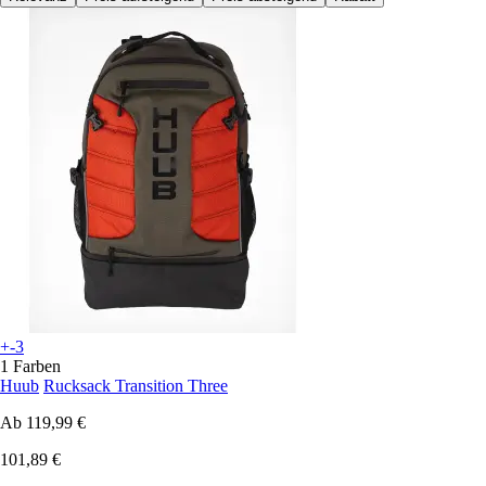
+-3
1 Farben
Huub
Rucksack Transition Three
Ab
119,99 €
101,89 €