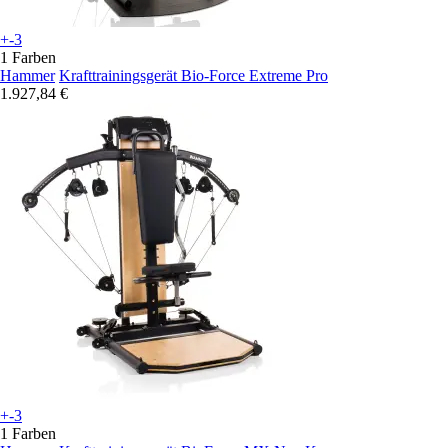
+-3
1 Farben
Hammer
Krafttrainingsgerät Bio-Force Extreme Pro
1.927,84 €
+-3
1 Farben