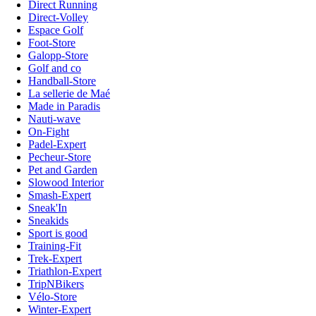
Direct Running
Direct-Volley
Espace Golf
Foot-Store
Galopp-Store
Golf and co
Handball-Store
La sellerie de Maé
Made in Paradis
Nauti-wave
On-Fight
Padel-Expert
Pecheur-Store
Pet and Garden
Slowood Interior
Smash-Expert
Sneak'In
Sneakids
Sport is good
Training-Fit
Trek-Expert
Triathlon-Expert
TripNBikers
Vélo-Store
Winter-Expert