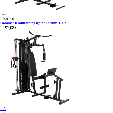
+-3
1 Farben
Hammer
Krafttrainingsgerät Ferrum TX2
1.197,08 €
+-3