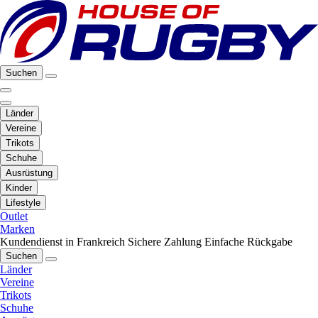
Suchen
Länder
Vereine
Trikots
Schuhe
Ausrüstung
Kinder
Lifestyle
Outlet
Marken
Kundendienst in Frankreich
Sichere Zahlung
Einfache Rückgabe
Suchen
Länder
Vereine
Trikots
Schuhe