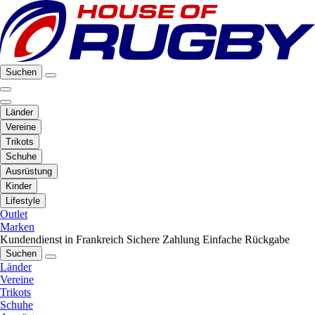
Suchen
Länder
Vereine
Trikots
Schuhe
Ausrüstung
Kinder
Lifestyle
Outlet
Marken
Kundendienst in Frankreich
Sichere Zahlung
Einfache Rückgabe
Suchen
Länder
Vereine
Trikots
Schuhe