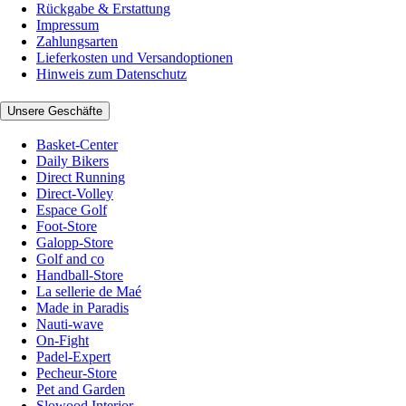
Rückgabe & Erstattung
Impressum
Zahlungsarten
Lieferkosten und Versandoptionen
Hinweis zum Datenschutz
Unsere Geschäfte
Basket-Center
Daily Bikers
Direct Running
Direct-Volley
Espace Golf
Foot-Store
Galopp-Store
Golf and co
Handball-Store
La sellerie de Maé
Made in Paradis
Nauti-wave
On-Fight
Padel-Expert
Pecheur-Store
Pet and Garden
Slowood Interior