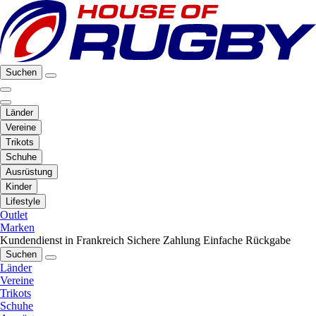
Suchen
Länder
Vereine
Trikots
Schuhe
Ausrüstung
Kinder
Lifestyle
Outlet
Marken
Kundendienst in Frankreich
Sichere Zahlung
Einfache Rückgabe
Suchen
Länder
Vereine
Trikots
Schuhe