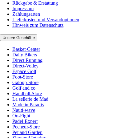
Rückgabe & Erstattung
Impressum
Zahlungsarten
Lieferkosten und Versandoptionen
Hinweis zum Datenschutz
Unsere Geschäfte
Basket-Center
Daily Bikers
Direct Running
Direct-Volley
Espace Golf
Foot-Store
Galopp-Store
Golf and co
Handball-Store
La sellerie de Maé
Made in Paradis
Nauti-wave
On-Fight
Padel-Expert
Pecheur-Store
Pet and Garden
Slowood Interior