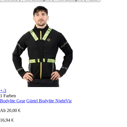
+-3
1 Farben
Bodylite Gear
Gürtel Bodylite NightViz
Ab
20,00 €
16,94 €