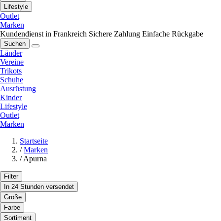
Lifestyle
Outlet
Marken
Kundendienst in Frankreich
Sichere Zahlung
Einfache Rückgabe
Suchen
Länder
Vereine
Trikots
Schuhe
Ausrüstung
Kinder
Lifestyle
Outlet
Marken
Startseite
/
Marken
/
Apurna
Filter
In 24 Stunden versendet
Größe
Farbe
Sortiment