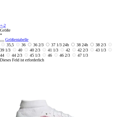
+-2
Größe
*
Größentabelle
35,5
36
36 2/3
37 1/3
24h
38
24h
38 2/3
39 1/3
40
40 2/3
41 1/3
42
42 2/3
43 1/3
44
44 2/3
45 1/3
46
46 2/3
47 1/3
Dieses Feld ist erforderlich