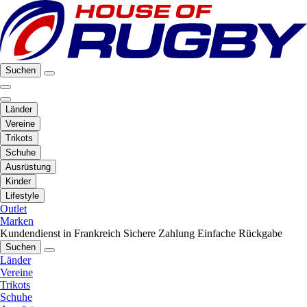
Suchen
Länder
Vereine
Trikots
Schuhe
Ausrüstung
Kinder
Lifestyle
Outlet
Marken
Kundendienst in Frankreich
Sichere Zahlung
Einfache Rückgabe
Suchen
Länder
Vereine
Trikots
Schuhe