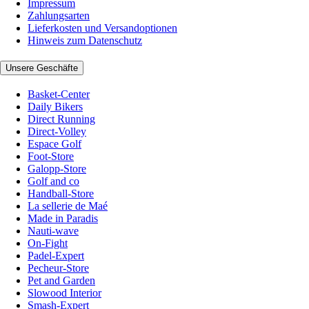
Impressum
Zahlungsarten
Lieferkosten und Versandoptionen
Hinweis zum Datenschutz
Unsere Geschäfte
Basket-Center
Daily Bikers
Direct Running
Direct-Volley
Espace Golf
Foot-Store
Galopp-Store
Golf and co
Handball-Store
La sellerie de Maé
Made in Paradis
Nauti-wave
On-Fight
Padel-Expert
Pecheur-Store
Pet and Garden
Slowood Interior
Smash-Expert