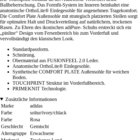
Ballbeherrschung. Das Formfit-System im Inneren beinhaltet eine
anatomische OrthoLite® Einlegesohle für angenehmen Tragekomfort.
Die Comfort Plate Außensohle mit strategisch platzierten Stollen sorgt
für optimalen Halt und Druckverteilung auf natürlichem, trockenen
Rasen. Zu Ehren des ikonischen adiPure- Schuhs erstreckt sich ein
„pinline“ Design vom Fersenbereich bis zum Vorderfuß und
vervollständigt den klassischen Look.
Standardpassform.
Schnürung.
Obermaterial aus FUSIONFEEL 2.0 Leder.
Anatomische OrthoLite® Einlegesohle.
Synthetische COMFORT PLATE Außensohle für weichen
Boden.
TOUCHPRINT Struktur im Vorderfußbereich.
PRIMEKNIT Technologie.
Zusätzliche Informationen
Marke
adidas
Farbe
soltur/ivory/cblack
Farbe
Rosa
Geschlecht
Gemischt
Altersgruppe
Erwachsene