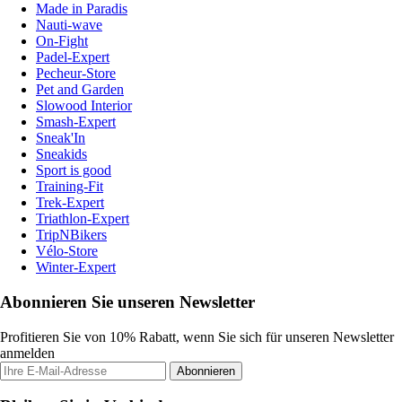
Made in Paradis
Nauti-wave
On-Fight
Padel-Expert
Pecheur-Store
Pet and Garden
Slowood Interior
Smash-Expert
Sneak'In
Sneakids
Sport is good
Training-Fit
Trek-Expert
Triathlon-Expert
TripNBikers
Vélo-Store
Winter-Expert
Abonnieren Sie unseren Newsletter
Profitieren Sie von 10% Rabatt, wenn Sie sich für unseren Newsletter
anmelden
Abonnieren