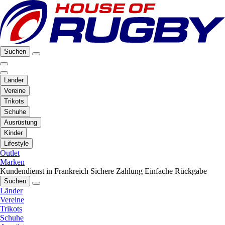
Suchen
Länder
Vereine
Trikots
Schuhe
Ausrüstung
Kinder
Lifestyle
Outlet
Marken
Kundendienst in Frankreich
Sichere Zahlung
Einfache Rückgabe
Suchen
Länder
Vereine
Trikots
Schuhe