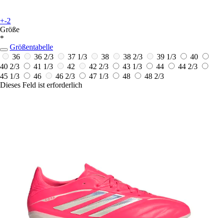
+-2
Größe
*
Größentabelle
36
36 2/3
37 1/3
38
38 2/3
39 1/3
40
40 2/3
41 1/3
42
42 2/3
43 1/3
44
44 2/3
45 1/3
46
46 2/3
47 1/3
48
48 2/3
Dieses Feld ist erforderlich