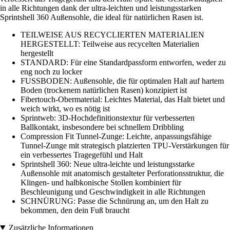
in alle Richtungen dank der ultra-leichten und leistungsstarken
Sprintshell 360 Außensohle, die ideal für natürlichen Rasen ist.
TEILWEISE AUS RECYCLIERTEN MATERIALIEN
HERGESTELLT: Teilweise aus recycelten Materialien
hergestellt
STANDARD: Für eine Standardpassform entworfen, weder zu
eng noch zu locker
FUSSBODEN: Außensohle, die für optimalen Halt auf hartem
Boden (trockenem natürlichen Rasen) konzipiert ist
Fibertouch-Obermaterial: Leichtes Material, das Halt bietet und
weich wirkt, wo es nötig ist
Sprintweb: 3D-Hochdefinitionstextur für verbesserten
Ballkontakt, insbesondere bei schnellem Dribbling
Compression Fit Tunnel-Zunge: Leichte, anpassungsfähige
Tunnel-Zunge mit strategisch platzierten TPU-Verstärkungen für
ein verbessertes Tragegefühl und Halt
Sprintshell 360: Neue ultra-leichte und leistungsstarke
Außensohle mit anatomisch gestalteter Perforationsstruktur, die
Klingen- und halbkonische Stollen kombiniert für
Beschleunigung und Geschwindigkeit in alle Richtungen
SCHNÜRUNG: Passe die Schnürung an, um den Halt zu
bekommen, den dein Fuß braucht
Zusätzliche Informationen