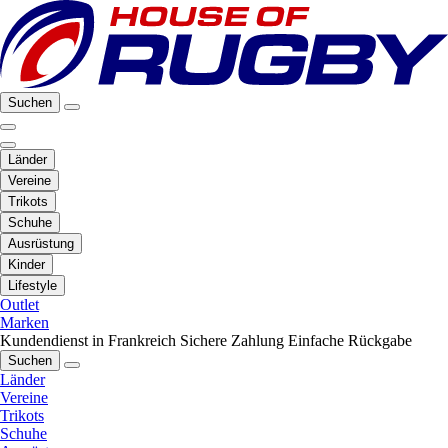
Suchen
Länder
Vereine
Trikots
Schuhe
Ausrüstung
Kinder
Lifestyle
Outlet
Marken
Kundendienst in Frankreich
Sichere Zahlung
Einfache Rückgabe
Suchen
Länder
Vereine
Trikots
Schuhe