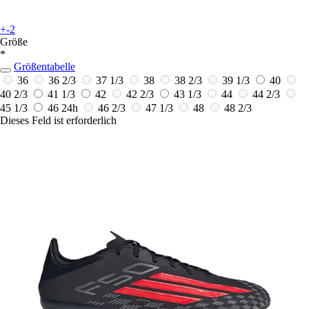
+-2
Größe
*
Größentabelle
36
36 2/3
37 1/3
38
38 2/3
39 1/3
40
40 2/3
41 1/3
42
42 2/3
43 1/3
44
44 2/3
45 1/3
46
24h
46 2/3
47 1/3
48
48 2/3
Dieses Feld ist erforderlich