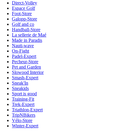
Direct-Volley
Espace Golf
Foot-Store
Galopp-Store
Golf and co
Handball-Store
La sellerie de Maé
Made in Paradis
Nauti-wave
On-Fight
Padel-Expert
Pecheur-Store
Pet and Garden
Slowood Interior
Smash-Expert
Sneak'In
Sneakids
Sport is good
Training-Fit
Trek-Expert
Triathlon-Expert
TripNBikers
Vélo-Store
Winter-Expert