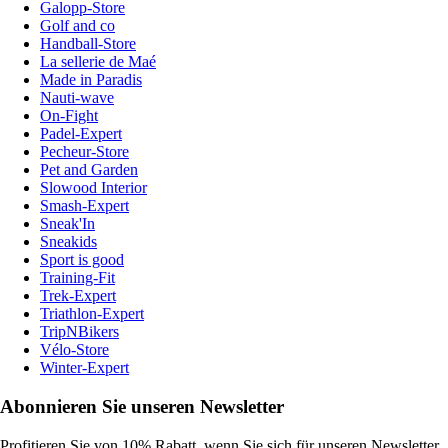
Galopp-Store
Golf and co
Handball-Store
La sellerie de Maé
Made in Paradis
Nauti-wave
On-Fight
Padel-Expert
Pecheur-Store
Pet and Garden
Slowood Interior
Smash-Expert
Sneak'In
Sneakids
Sport is good
Training-Fit
Trek-Expert
Triathlon-Expert
TripNBikers
Vélo-Store
Winter-Expert
Abonnieren Sie unseren Newsletter
Profitieren Sie von 10% Rabatt, wenn Sie sich für unseren Newsletter