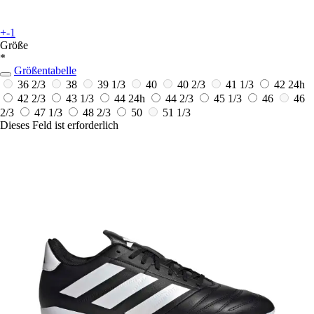
+-1
Größe
*
Größentabelle
36 2/3
38
39 1/3
40
40 2/3
41 1/3
42
24h
42 2/3
43 1/3
44
24h
44 2/3
45 1/3
46
46
2/3
47 1/3
48 2/3
50
51 1/3
Dieses Feld ist erforderlich