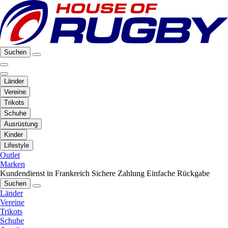
Suchen
Länder
Vereine
Trikots
Schuhe
Ausrüstung
Kinder
Lifestyle
Outlet
Marken
Kundendienst in Frankreich
Sichere Zahlung
Einfache Rückgabe
Suchen
Länder
Vereine
Trikots
Schuhe