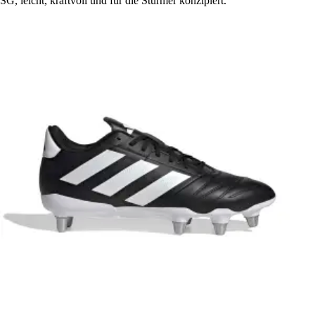
SG, leicht, kraftvoll und für die Stürmer konzipiert.