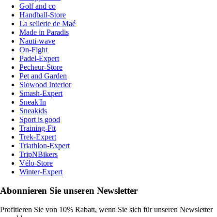
Golf and co
Handball-Store
La sellerie de Maé
Made in Paradis
Nauti-wave
On-Fight
Padel-Expert
Pecheur-Store
Pet and Garden
Slowood Interior
Smash-Expert
Sneak'In
Sneakids
Sport is good
Training-Fit
Trek-Expert
Triathlon-Expert
TripNBikers
Vélo-Store
Winter-Expert
Abonnieren Sie unseren Newsletter
Profitieren Sie von 10% Rabatt, wenn Sie sich für unseren Newsletter