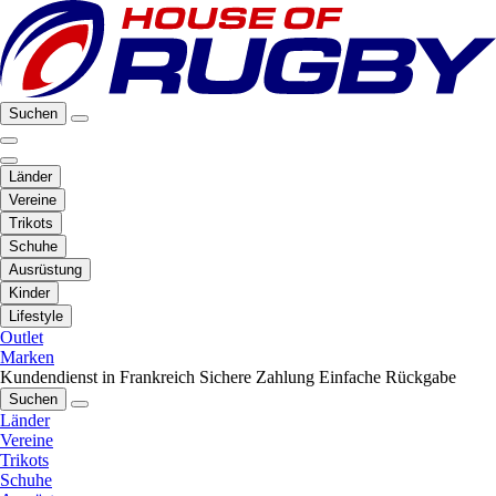
Suchen
Länder
Vereine
Trikots
Schuhe
Ausrüstung
Kinder
Lifestyle
Outlet
Marken
Kundendienst in Frankreich
Sichere Zahlung
Einfache Rückgabe
Suchen
Länder
Vereine
Trikots
Schuhe