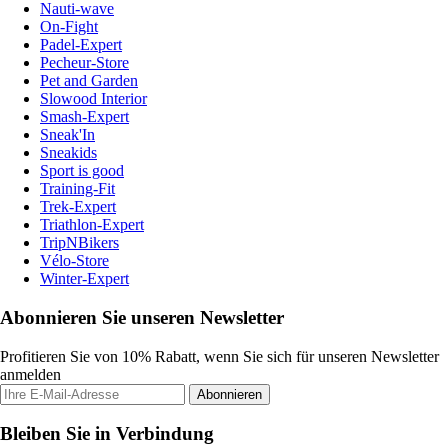
Nauti-wave
On-Fight
Padel-Expert
Pecheur-Store
Pet and Garden
Slowood Interior
Smash-Expert
Sneak'In
Sneakids
Sport is good
Training-Fit
Trek-Expert
Triathlon-Expert
TripNBikers
Vélo-Store
Winter-Expert
Abonnieren Sie unseren Newsletter
Profitieren Sie von 10% Rabatt, wenn Sie sich für unseren Newsletter
anmelden
Abonnieren
Bleiben Sie in Verbindung