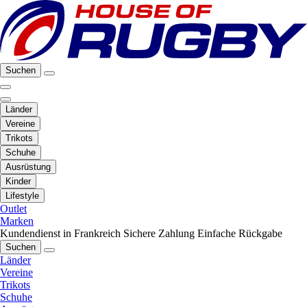
Suchen
Länder
Vereine
Trikots
Schuhe
Ausrüstung
Kinder
Lifestyle
Outlet
Marken
Kundendienst in Frankreich
Sichere Zahlung
Einfache Rückgabe
Suchen
Länder
Vereine
Trikots
Schuhe