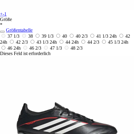
+-1
Größe
*
Größentabelle
37 1/3
38
39 1/3
40
40 2/3
41 1/3
24h
42
24h
42 2/3
43 1/3
24h
44
24h
44 2/3
45 1/3
24h
46
24h
46 2/3
47 1/3
48 2/3
Dieses Feld ist erforderlich