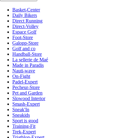
Basket-Center
Daily Bikers
Direct Running
Direct-Volley
Espace Golf
Foot-Store
Galopp-Store
Golf and co
Handball-Store
La sellerie de Maé
Made in Paradis
Nauti-wave
On-Fight
Padel-Expert
Pecheur-Store
Pet and Garden
Slowood Interior
Smash-Expert
Sneak'In
Sneakids
Sport is good
Training-Fit
Trek-Expert
Triathlon-Expert