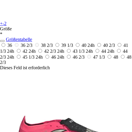
+-2
Größe
*
Größentabelle
36
36 2/3
38 2/3
39 1/3
40
24h
40 2/3
41
1/3
24h
42
24h
42 2/3
24h
43 1/3
24h
44
24h
44
2/3
24h
45 1/3
24h
46
24h
46 2/3
47 1/3
48
48
2/3
Dieses Feld ist erforderlich