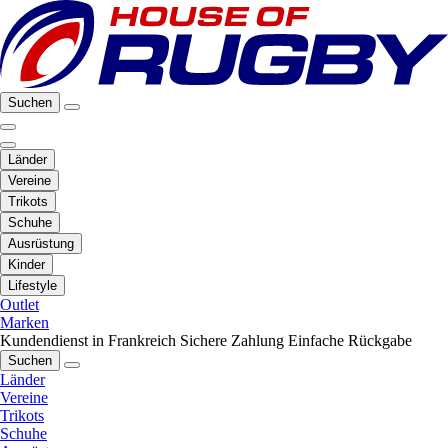
Suchen
Länder
Vereine
Trikots
Schuhe
Ausrüstung
Kinder
Lifestyle
Outlet
Marken
Kundendienst in Frankreich
Sichere Zahlung
Einfache Rückgabe
Suchen
Länder
Vereine
Trikots
Schuhe