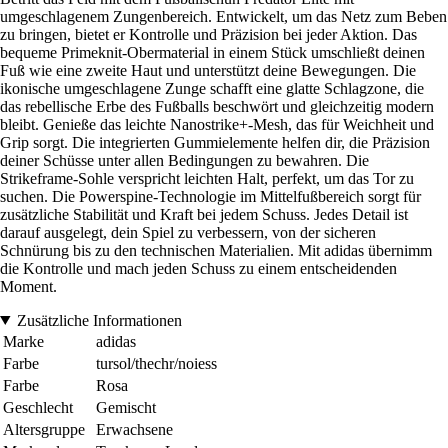
umgeschlagenem Zungenbereich. Entwickelt, um das Netz zum Beben
zu bringen, bietet er Kontrolle und Präzision bei jeder Aktion. Das
bequeme Primeknit-Obermaterial in einem Stück umschließt deinen
Fuß wie eine zweite Haut und unterstützt deine Bewegungen. Die
ikonische umgeschlagene Zunge schafft eine glatte Schlagzone, die
das rebellische Erbe des Fußballs beschwört und gleichzeitig modern
bleibt. Genieße das leichte Nanostrike+-Mesh, das für Weichheit und
Grip sorgt. Die integrierten Gummielemente helfen dir, die Präzision
deiner Schüsse unter allen Bedingungen zu bewahren. Die
Strikeframe-Sohle verspricht leichten Halt, perfekt, um das Tor zu
suchen. Die Powerspine-Technologie im Mittelfußbereich sorgt für
zusätzliche Stabilität und Kraft bei jedem Schuss. Jedes Detail ist
darauf ausgelegt, dein Spiel zu verbessern, von der sicheren
Schnürung bis zu den technischen Materialien. Mit adidas übernimm
die Kontrolle und mach jeden Schuss zu einem entscheidenden
Moment.
Zusätzliche Informationen
Marke
adidas
Farbe
tursol/thechr/noiess
Farbe
Rosa
Geschlecht
Gemischt
Altersgruppe
Erwachsene