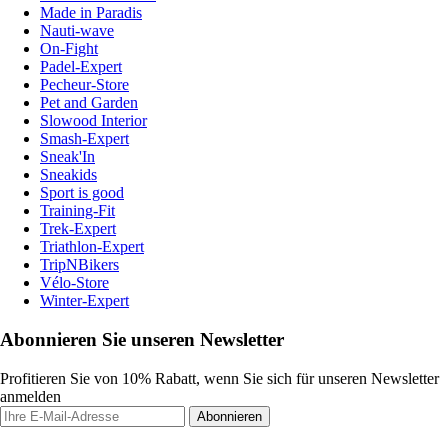
Made in Paradis
Nauti-wave
On-Fight
Padel-Expert
Pecheur-Store
Pet and Garden
Slowood Interior
Smash-Expert
Sneak'In
Sneakids
Sport is good
Training-Fit
Trek-Expert
Triathlon-Expert
TripNBikers
Vélo-Store
Winter-Expert
Abonnieren Sie unseren Newsletter
Profitieren Sie von 10% Rabatt, wenn Sie sich für unseren Newsletter
anmelden
Abonnieren