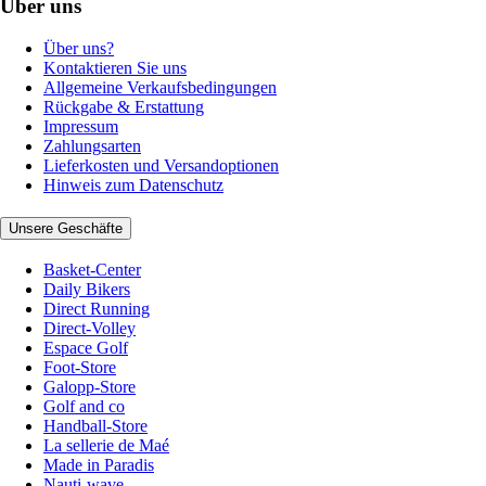
Über uns
Über uns?
Kontaktieren Sie uns
Allgemeine Verkaufsbedingungen
Rückgabe & Erstattung
Impressum
Zahlungsarten
Lieferkosten und Versandoptionen
Hinweis zum Datenschutz
Unsere Geschäfte
Basket-Center
Daily Bikers
Direct Running
Direct-Volley
Espace Golf
Foot-Store
Galopp-Store
Golf and co
Handball-Store
La sellerie de Maé
Made in Paradis
Nauti-wave