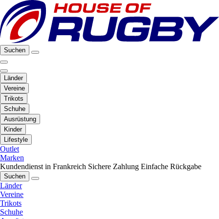
Suchen
Länder
Vereine
Trikots
Schuhe
Ausrüstung
Kinder
Lifestyle
Outlet
Marken
Kundendienst in Frankreich
Sichere Zahlung
Einfache Rückgabe
Suchen
Länder
Vereine
Trikots
Schuhe