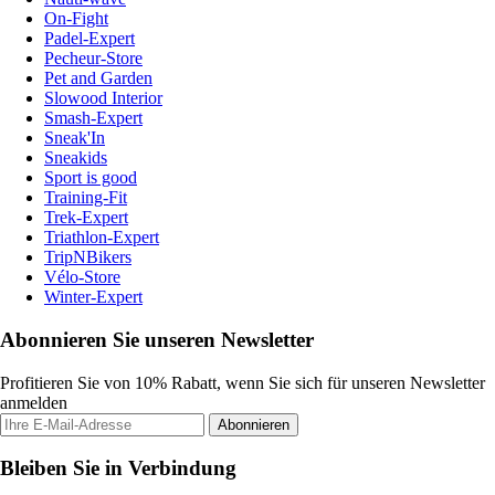
On-Fight
Padel-Expert
Pecheur-Store
Pet and Garden
Slowood Interior
Smash-Expert
Sneak'In
Sneakids
Sport is good
Training-Fit
Trek-Expert
Triathlon-Expert
TripNBikers
Vélo-Store
Winter-Expert
Abonnieren Sie unseren Newsletter
Profitieren Sie von 10% Rabatt, wenn Sie sich für unseren Newsletter
anmelden
Abonnieren
Bleiben Sie in Verbindung