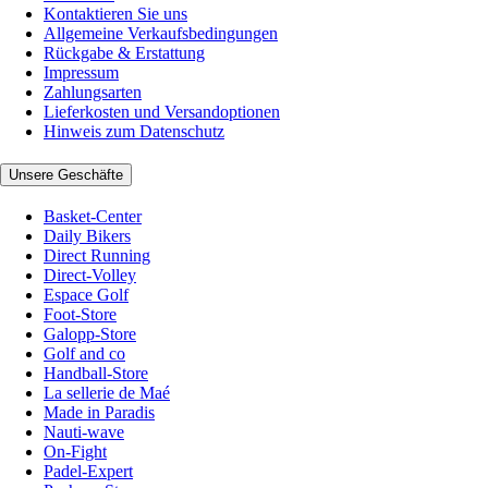
Kontaktieren Sie uns
Allgemeine Verkaufsbedingungen
Rückgabe & Erstattung
Impressum
Zahlungsarten
Lieferkosten und Versandoptionen
Hinweis zum Datenschutz
Unsere Geschäfte
Basket-Center
Daily Bikers
Direct Running
Direct-Volley
Espace Golf
Foot-Store
Galopp-Store
Golf and co
Handball-Store
La sellerie de Maé
Made in Paradis
Nauti-wave
On-Fight
Padel-Expert