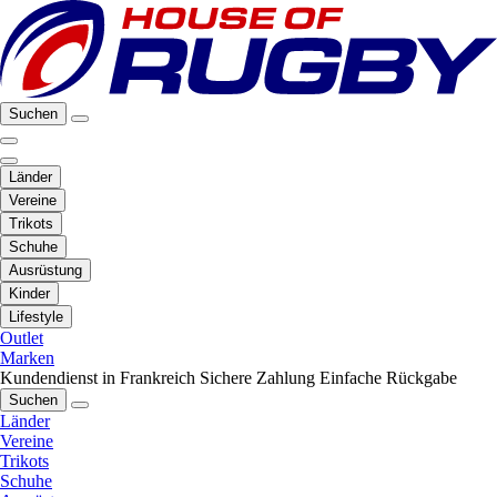
Suchen
Länder
Vereine
Trikots
Schuhe
Ausrüstung
Kinder
Lifestyle
Outlet
Marken
Kundendienst in Frankreich
Sichere Zahlung
Einfache Rückgabe
Suchen
Länder
Vereine
Trikots
Schuhe