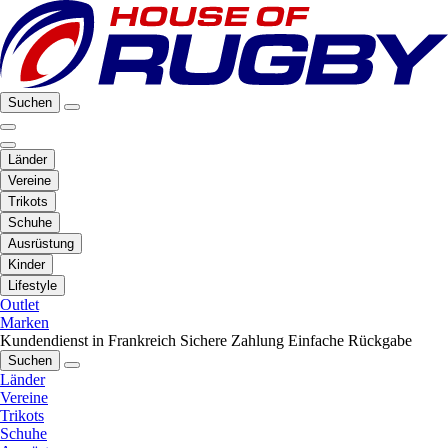
Suchen
Länder
Vereine
Trikots
Schuhe
Ausrüstung
Kinder
Lifestyle
Outlet
Marken
Kundendienst in Frankreich
Sichere Zahlung
Einfache Rückgabe
Suchen
Länder
Vereine
Trikots
Schuhe