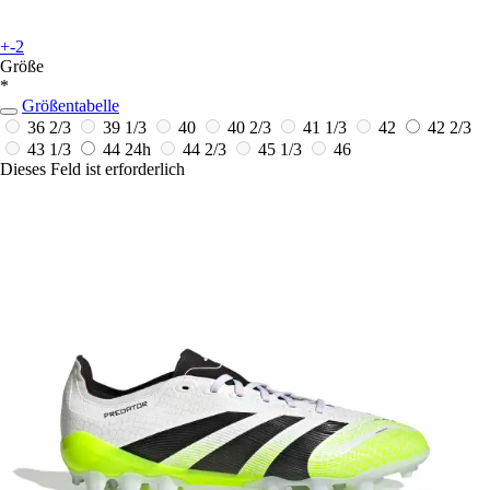
+-2
Größe
*
Größentabelle
36 2/3
39 1/3
40
40 2/3
41 1/3
42
42 2/3
43 1/3
44
24h
44 2/3
45 1/3
46
Dieses Feld ist erforderlich