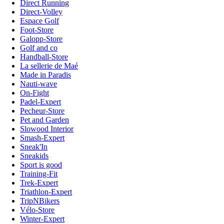
Direct Running
Direct-Volley
Espace Golf
Foot-Store
Galopp-Store
Golf and co
Handball-Store
La sellerie de Maé
Made in Paradis
Nauti-wave
On-Fight
Padel-Expert
Pecheur-Store
Pet and Garden
Slowood Interior
Smash-Expert
Sneak'In
Sneakids
Sport is good
Training-Fit
Trek-Expert
Triathlon-Expert
TripNBikers
Vélo-Store
Winter-Expert