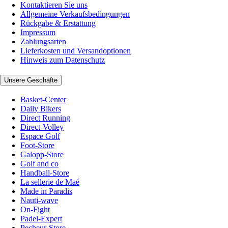
Kontaktieren Sie uns
Allgemeine Verkaufsbedingungen
Rückgabe & Erstattung
Impressum
Zahlungsarten
Lieferkosten und Versandoptionen
Hinweis zum Datenschutz
Unsere Geschäfte
Basket-Center
Daily Bikers
Direct Running
Direct-Volley
Espace Golf
Foot-Store
Galopp-Store
Golf and co
Handball-Store
La sellerie de Maé
Made in Paradis
Nauti-wave
On-Fight
Padel-Expert
Pecheur-Store