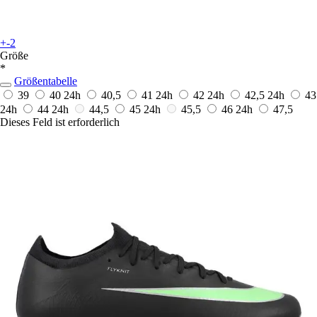
+-2
Größe
*
Größentabelle
39
40
24h
40,5
41
24h
42
24h
42,5
24h
43
24h
44
24h
44,5
45
24h
45,5
46
24h
47,5
Dieses Feld ist erforderlich