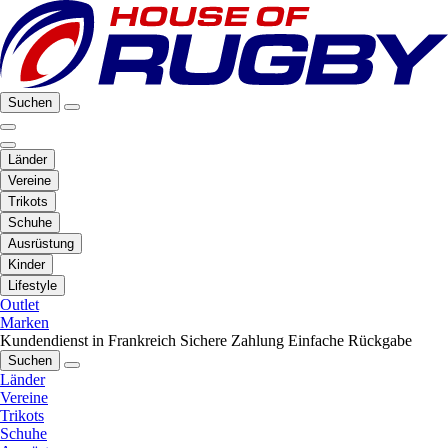
Suchen
Länder
Vereine
Trikots
Schuhe
Ausrüstung
Kinder
Lifestyle
Outlet
Marken
Kundendienst in Frankreich
Sichere Zahlung
Einfache Rückgabe
Suchen
Länder
Vereine
Trikots
Schuhe