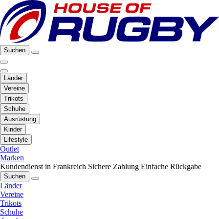
Suchen
Länder
Vereine
Trikots
Schuhe
Ausrüstung
Kinder
Lifestyle
Outlet
Marken
Kundendienst in Frankreich
Sichere Zahlung
Einfache Rückgabe
Suchen
Länder
Vereine
Trikots
Schuhe