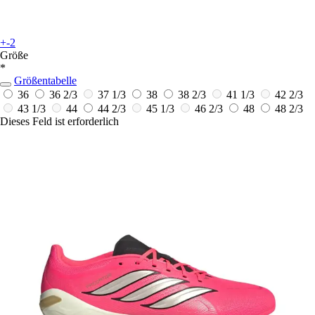
+-2
Größe
*
Größentabelle
36
36 2/3
37 1/3
38
38 2/3
41 1/3
42 2/3
43 1/3
44
44 2/3
45 1/3
46 2/3
48
48 2/3
Dieses Feld ist erforderlich