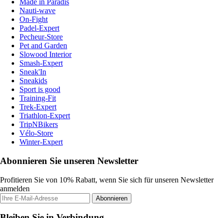
Made in Paradis
Nauti-wave
On-Fight
Padel-Expert
Pecheur-Store
Pet and Garden
Slowood Interior
Smash-Expert
Sneak'In
Sneakids
Sport is good
Training-Fit
Trek-Expert
Triathlon-Expert
TripNBikers
Vélo-Store
Winter-Expert
Abonnieren Sie unseren Newsletter
Profitieren Sie von 10% Rabatt, wenn Sie sich für unseren Newsletter
anmelden
Abonnieren
Bleiben Sie in Verbindung