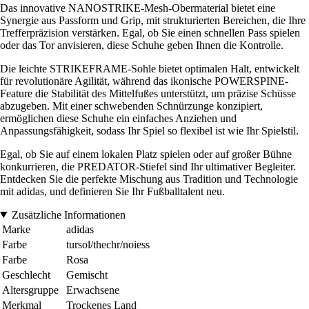
Das innovative NANOSTRIKE-Mesh-Obermaterial bietet eine
Synergie aus Passform und Grip, mit strukturierten Bereichen, die Ihre
Trefferpräzision verstärken. Egal, ob Sie einen schnellen Pass spielen
oder das Tor anvisieren, diese Schuhe geben Ihnen die Kontrolle.
Die leichte STRIKEFRAME-Sohle bietet optimalen Halt, entwickelt
für revolutionäre Agilität, während das ikonische POWERSPINE-
Feature die Stabilität des Mittelfußes unterstützt, um präzise Schüsse
abzugeben. Mit einer schwebenden Schnürzunge konzipiert,
ermöglichen diese Schuhe ein einfaches Anziehen und
Anpassungsfähigkeit, sodass Ihr Spiel so flexibel ist wie Ihr Spielstil.
Egal, ob Sie auf einem lokalen Platz spielen oder auf großer Bühne
konkurrieren, die PREDATOR-Stiefel sind Ihr ultimativer Begleiter.
Entdecken Sie die perfekte Mischung aus Tradition und Technologie
mit adidas, und definieren Sie Ihr Fußballtalent neu.
Zusätzliche Informationen
Marke
adidas
Farbe
tursol/thechr/noiess
Farbe
Rosa
Geschlecht
Gemischt
Altersgruppe
Erwachsene
Merkmal
Trockenes Land