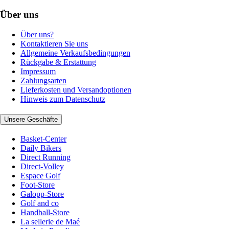
Über uns
Über uns?
Kontaktieren Sie uns
Allgemeine Verkaufsbedingungen
Rückgabe & Erstattung
Impressum
Zahlungsarten
Lieferkosten und Versandoptionen
Hinweis zum Datenschutz
Unsere Geschäfte
Basket-Center
Daily Bikers
Direct Running
Direct-Volley
Espace Golf
Foot-Store
Galopp-Store
Golf and co
Handball-Store
La sellerie de Maé