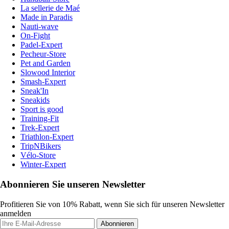
La sellerie de Maé
Made in Paradis
Nauti-wave
On-Fight
Padel-Expert
Pecheur-Store
Pet and Garden
Slowood Interior
Smash-Expert
Sneak'In
Sneakids
Sport is good
Training-Fit
Trek-Expert
Triathlon-Expert
TripNBikers
Vélo-Store
Winter-Expert
Abonnieren Sie unseren Newsletter
Profitieren Sie von 10% Rabatt, wenn Sie sich für unseren Newsletter
anmelden
Abonnieren