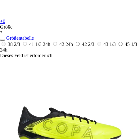
+0
Größe
*
Größentabelle
38 2/3
41 1/3
24h
42
24h
42 2/3
43 1/3
45 1/3
24h
Dieses Feld ist erforderlich