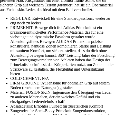
perfekten Halt. Ausgestattet mit einer Comfortframe-Sohle, die dir
sicheren Grip auf weichem Terrain garantiert, hat sie ein Obermaterial
aus Fusionskin-Leder, das ideal mit dem Ball verschmilzt.
REGULAR: Entwickelt für eine Standardpassform, weder zu
eng noch zu locker
PRIMEKNIT: Bewege dich frei Adidas Primeknit ist ein
präzisionsentwickeltes Performance-Material, das für eine
vielseitige und dynamische Passform gestaltet wurde.
Ablenkungsfreies Bewegen ADIDAS Primeknits präzise
konstruierte, nahtlose Zonen kombinieren Stärke und Leistung
mit sanftem Komfort, um sicherzustellen, dass du dich ohne
Ablenkung bewegen kannst. 360° Leistung Jahre der Forschung
zum Bewegungsverhalten von Athleten haben das Design der
Primeknits beeinflusst, das Körperkarten nutzt, um Zonen in der
Strickware zu gestalten, die Flexibilität und Unterstützung
bieten.
COLD CEMENT: N/A
FIRM GROUND: Außensohle für optimalen Grip auf festem
Boden (trockenem Naturgras) gestaltet
Material: FUSIONSKIN: Ingenieure den Übergang von Leder
zu anderen Materialien, der ein weiches Gefühl und ein
einzigartiges Ledererlebnis schafft.
Absatzdetails: Erhöhtes Fußbett für zusätzlichen Komfort
Zungendetails: Semi-Booty Primeknit Zungenkonstruktion,