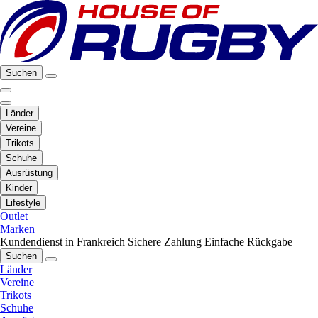
Suchen
Länder
Vereine
Trikots
Schuhe
Ausrüstung
Kinder
Lifestyle
Outlet
Marken
Kundendienst in Frankreich
Sichere Zahlung
Einfache Rückgabe
Suchen
Länder
Vereine
Trikots
Schuhe