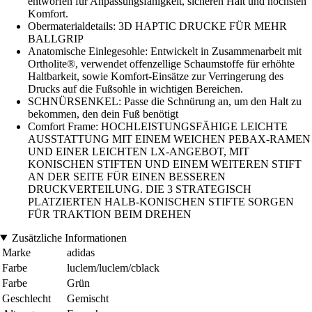
entworfen für Anpassungsfähigkeit, sicheren Halt und höchsten
Komfort.
Obermaterialdetails: 3D HAPTIC DRUCKE FÜR MEHR
BALLGRIP
Anatomische Einlegesohle: Entwickelt in Zusammenarbeit mit
Ortholite®, verwendet offenzellige Schaumstoffe für erhöhte
Haltbarkeit, sowie Komfort-Einsätze zur Verringerung des
Drucks auf die Fußsohle in wichtigen Bereichen.
SCHNÜRSENKEL: Passe die Schnürung an, um den Halt zu
bekommen, den dein Fuß benötigt
Comfort Frame: HOCHLEISTUNGSFÄHIGE LEICHTE
AUSSTATTUNG MIT EINEM WEICHEN PEBAX-RAMEN
UND EINER LEICHTEN LX-ANGEBOT, MIT
KONISCHEN STIFTEN UND EINEM WEITEREN STIFT
AN DER SEITE FÜR EINEN BESSEREN
DRUCKVERTEILUNG. DIE 3 STRATEGISCH
PLATZIERTEN HALB-KONISCHEN STIFTE SORGEN
FÜR TRAKTION BEIM DREHEN
Zusätzliche Informationen
Marke
adidas
Farbe
luclem/luclem/cblack
Farbe
Grün
Geschlecht
Gemischt